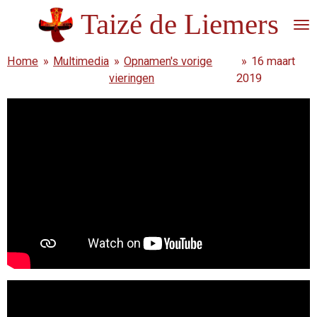
Ga
Taizé de Liemers
direct
naar
Home
»
Multimedia
»
Opnamen's vorige
»
16 maart
de
vieringen
2019
hoofdinhoud